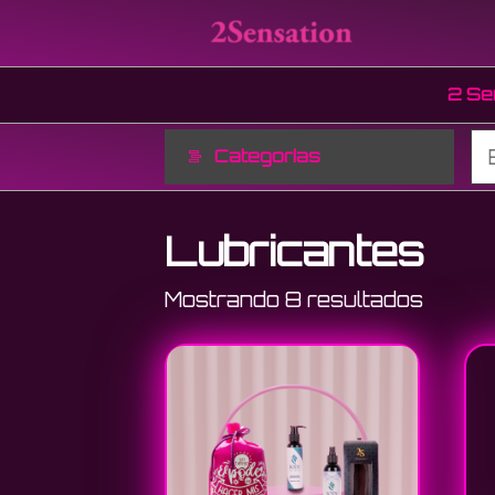
Saltar
2
al
Sensat
contenido
2 Se
Categorías
Lubricantes
Mostrando 8 resultados