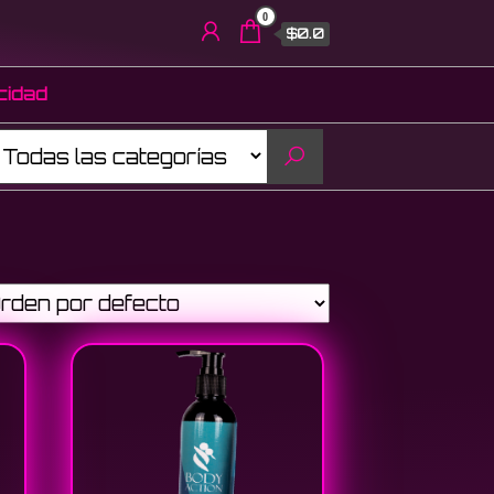
0
$0.0
acidad