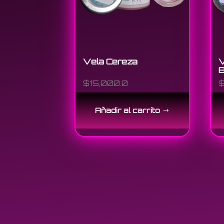
Vela Cereza
V
B
$
15,000.0
Añadir al carrito