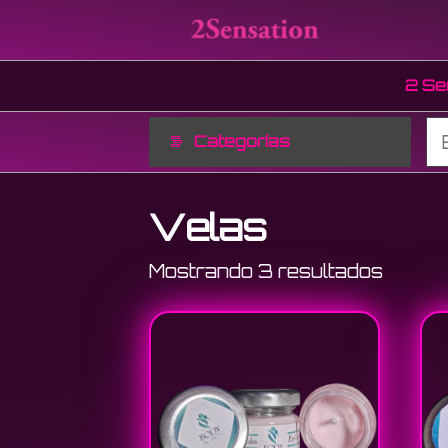
Saltar
2
al
Sensat
contenido
2 Se
Categorías
Velas
Mostrando 3 resultados