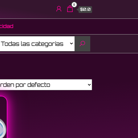
0
$0.0
acidad