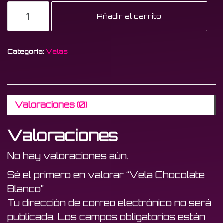
Vela
Añadir al carrito
Chocolate
Blanco
cantidad
Categoría:
Velas
Valoraciones (0)
Valoraciones
No hay valoraciones aún.
Sé el primero en valorar “Vela Chocolate
Blanco”
Tu dirección de correo electrónico no será
publicada.
Los campos obligatorios están