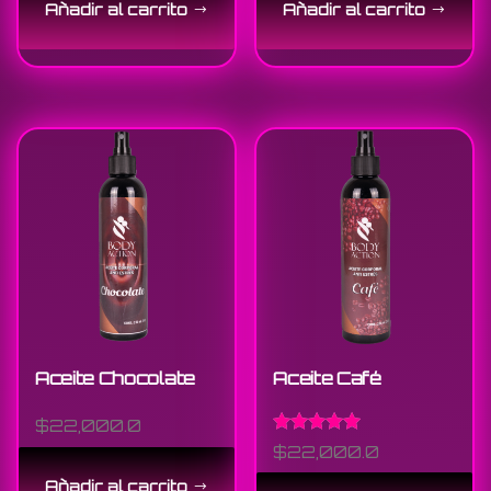
Añadir al carrito
Añadir al carrito
Aceite Chocolate
Aceite Café
$
22,000.0
Valorado en
$
22,000.0
5.00
de 5
Añadir al carrito